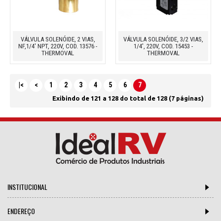
VÁLVULA SOLENÓIDE, 2 VIAS,
VÁLVULA SOLENÓIDE, 3/2 VIAS,
NF,1/4' NPT, 220V, COD. 13576 -
1/4', 220V, COD. 15453 -
THERMOVAL
THERMOVAL
|<
<
1
2
3
4
5
6
7
Exibindo de 121 a 128 do total de 128 (7 páginas)
INSTITUCIONAL
ENDEREÇO