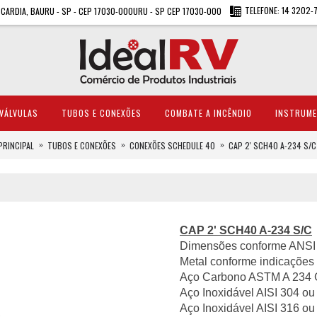
TELEFONE: 14 3202-
A CARDIA, BAURU - SP - CEP 17030-000URU - SP CEP 17030-000
VÁLVULAS
TUBOS E CONEXÕES
COMBATE A INCÊNDIO
INSTRUM
PRINCIPAL
TUBOS E CONEXÕES
CONEXÕES SCHEDULE 40
CAP 2' SCH40 A-234 S/C
CAP 2' SCH40 A-234 S/C
Dimensões conforme ANSI 
Metal conforme indicações 
Aço Carbono ASTM A 234 
Aço Inoxidável AISI 304 ou
Aço Inoxidável AISI 316 ou