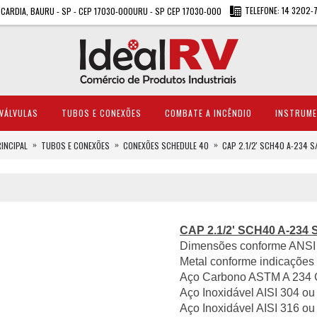
TELEFONE: 14 3202-
A CARDIA, BAURU - SP - CEP 17030-000URU - SP CEP 17030-000
VÁLVULAS
TUBOS E CONEXÕES
COMBATE A INCÊNDIO
INSTRUM
INCIPAL
TUBOS E CONEXÕES
CONEXÕES SCHEDULE 40
CAP 2.1/2' SCH40 A-234 S
CAP 2.1/2' SCH40 A-234 
Dimensões conforme ANSI 
Metal conforme indicações 
Aço Carbono ASTM A 234 
Aço Inoxidável AISI 304 ou
Aço Inoxidável AISI 316 ou