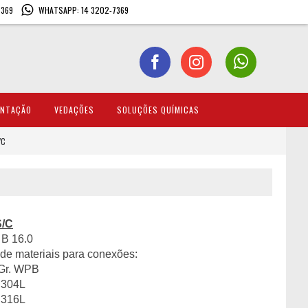
7369
WHATSAPP: 14 3202-7369
ENTAÇÃO
VEDAÇÕES
SOLUÇÕES QUÍMICAS
/C
S/C
B 16.0
de materiais para conexões:
Gr. WPB
 304L
 316L