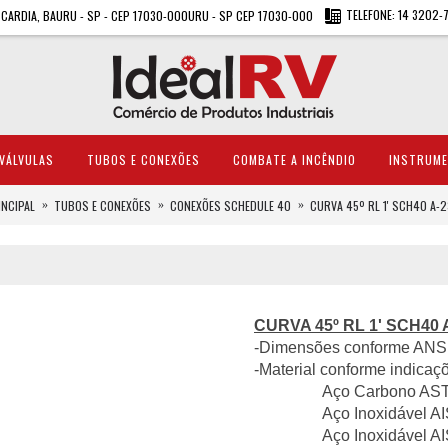
TELEFONE: 14 3202-
A CARDIA, BAURU - SP - CEP 17030-000URU - SP CEP 17030-000
VÁLVULAS
TUBOS E CONEXÕES
COMBATE A INCÊNDIO
INSTRUM
INCIPAL
TUBOS E CONEXÕES
CONEXÕES SCHEDULE 40
CURVA 45º RL 1' SCH40 A-
CURVA 45º RL 1' SCH40 
-Dimensões conforme ANS
-Material conforme indicaç
Aço Carbono ASTM A
Aço Inoxidável AISI 
Aço Inoxidável AISI 