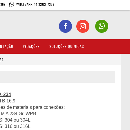
7369
WHATSAPP: 14 3202-7369
ENTAÇÃO
VEDAÇÕES
SOLUÇÕES QUÍMICAS
234
A-234
I B 16.9
ões de materiais para conexões:
 234 Gr. WPB
304 ou 304L
316 ou 316L