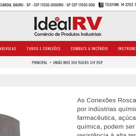
TELEFONE: 14 3202-
A CARDIA, BAURU - SP - CEP 17030-000URU - SP CEP 17030-000
VÁLVULAS
TUBOS E CONEXÕES
COMBATE A INCÊNDIO
INSTRUM
PRINCIPAL
UNIÃO INOX 304 150LBS 3/4' BSP
As Conexões Roscad
por indústrias quími
farmacêutica, açúcar
química, podem ser 
resistência à alta 